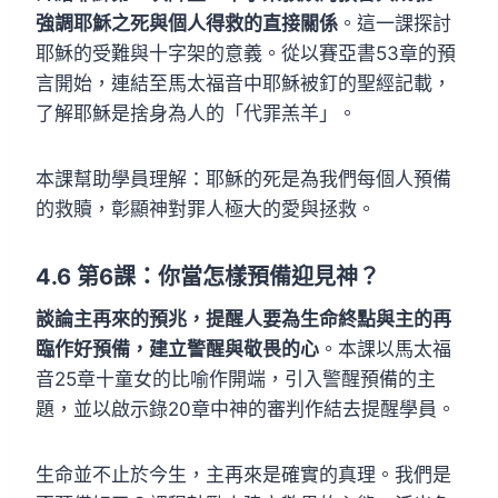
強調耶穌之死與個人得救的直接關係
。這一課探討
耶穌的受難與十字架的意義。從以賽亞書53章的預
言開始，連結至馬太福音中耶穌被釘的聖經記載，
了解耶穌是捨身為人的「代罪羔羊」。
本課幫助學員理解：耶穌的死是為我們每個人預備
的救贖，彰顯神對罪人極大的愛與拯救。
4.6
第6課：你當怎樣預備迎見神？
談論主再來的預兆，提醒人要為生命終點與主的再
臨作好預備，建立警醒與敬畏的心
。本課以馬太福
音25章十童女的比喻作開端，引入警醒預備的主
題，並以啟示錄20章中神的審判作結去提醒學員。
生命並不止於今生，主再來是確實的真理。我們是