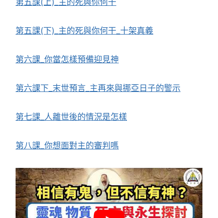
第五課(上)_主的死與你何干
第五課(下)_主的死與你何干_十架真義
第六課_你當怎樣預備迎見神
第六課下_末世預言_主再來與挪亞日子的警示
第七課_人離世後的情況是怎樣
第八課_你想面對主的審判嗎