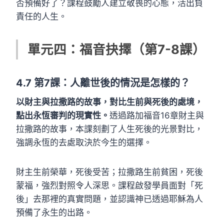
否預備好了？課程鼓勵人建立敬畏的心態，活出負
責任的人生。
單元四：福音抉擇（第7-8課）
4.7
第7課：人離世後的情況是怎樣的？
以財主與拉撒路的故事，對比生前與死後的處境，
點出永恆審判的現實性。
透過路加福音16章財主與
拉撒路的故事，本課刻劃了人生死後的光景對比，
強調永恆的去處取決於今生的選擇。
財主生前榮華，死後受苦；拉撒路生前貧困，死後
蒙福，強烈對照令人深思。課程啟發學員面對「死
後」去那裡的真實問題，並認識神已透過耶穌為人
預備了永生的出路。