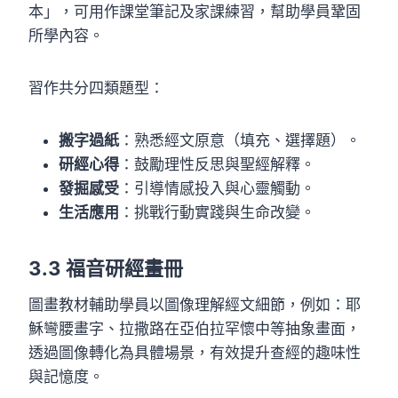
本」，可用作課堂筆記及家課練習，幫助學員鞏固
所學內容。
習作共分四類題型：
搬字過紙
：熟悉經文原意（填充、選擇題）。
研經心得
：鼓勵理性反思與聖經解釋。
發掘感受
：引導情感投入與心靈觸動。
生活應用
：挑戰行動實踐與生命改變。
3.3 福音研經畫冊
圖畫教材輔助學員以圖像理解經文細節，例如：耶
穌彎腰畫字、拉撒路在亞伯拉罕懷中等抽象畫面，
透過圖像轉化為具體場景，有效提升查經的趣味性
與記憶度。