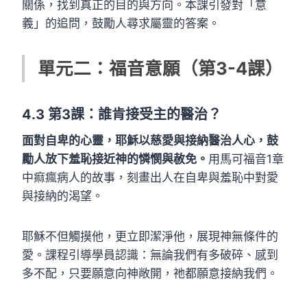
關係，找到真正的目的與方向。本課引發對「意
義」的追問，鼓勵人尋求屬靈的答案。
單元二：福音意願（第3-4課）
4.3
第3課：誰肯接受主的醫治？
面對自卑的心靈，耶穌以慈愛與接納醫治人心，鼓
勵人放下羞恥接近神的憐憫與赦免。
用馬可福音1章
中痲瘋病人的故事，刻畫出人在自卑與羞恥中對愛
與接納的渴望。
耶穌不但觸摸他，更立即潔淨他，展現神無條件的
愛。課程引導學員認識：無論我們有多破碎、感到
多不配，只要願意向神敞開，祂都願意接納我們。