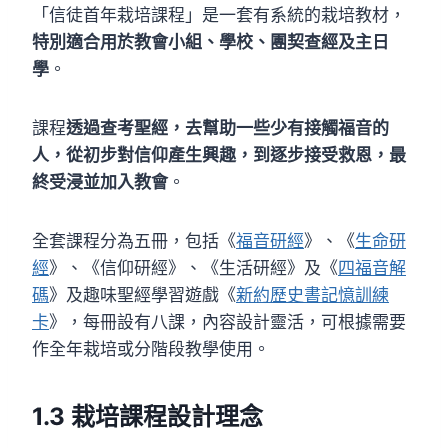
「信徒首年栽培課程」是一套有系統的栽培教材，
特別適合用於教會小組
、
學校、團契查經及主日
學
。
課程
透過查考聖經，去幫助一些少有接觸福音的
人，從初步對信仰產生興趣，到逐步接受救恩，最
終受浸並加入教會
。
全套課程分為五冊，包括《
福音研經
》、《
生命研
經
》、《信仰研經》、《生活研經》及《
四福音解
碼
》及趣味聖經學習遊戲《
新約歷史書記憶訓練
卡
》，每冊設有八課，內容設計靈活，可根據需要
作全年栽培或分階段教學使用。
1.3
栽培
課程設計理念