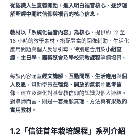
從認識人生意義開始，進入明白福音核心
，
逐步理
解聖經中關於信仰與福音的核心信息
。
教材以「系統化福音內容」為核心
，提供約 12 至
16 小時的教學素材，搭配豐富的圖像輔助、生活化
應用問題與個人反思引導，特別適合用於
小組查
經
、
主日學
、
團契聚會
及
學校宗教課程
等個場景。
每課內容涵蓋
經文講解
、
互動問題
、
生活應用
與
個
人反思
，幫助學員
在輕鬆、開放的氣氛中思考信
仰
，建立及深化對基督教信仰的認識與個人連結。
對導師而言，則是一套兼顧真理、方法與
有果效的
實用教材
。
1.2
「信徒首年栽培課程」系列
介紹